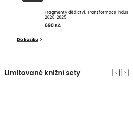
Fragmenty dědictví. Transformace industriální architektury
O
2020-2025
690 Kč
2
Do košíku
Limitované knižní sety
Previous
Next