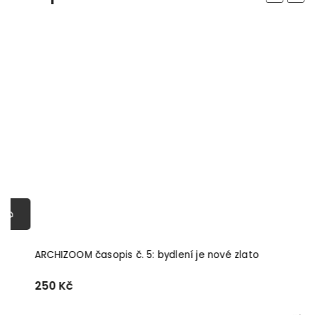
ARCHIZOOM časopis č. 5: bydlení je nové zlato
A
250 Kč
1