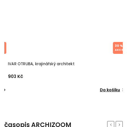
%
30 %
IVAR OTRUBA, krajinářský architekt
R
903 Kč
2
Do košíku
časopis ARCHIZOOM
Previous
Next