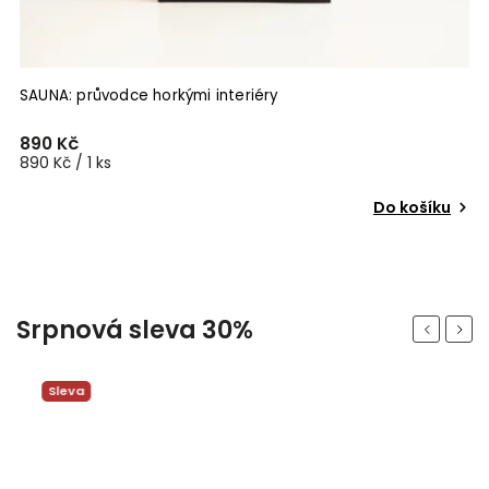
SAUNA: průvodce horkými interiéry
C
890 Kč
1
890 Kč / 1 ks
Do košíku
Srpnová sleva 30%
Previous
Next
Sleva