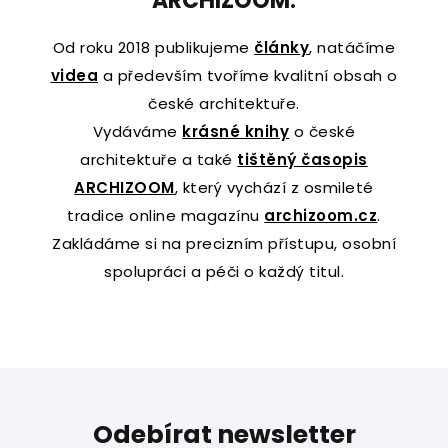
ARCHIZOOM.
Od roku 2018 publikujeme
články
, natáčíme
videa
a především tvoříme kvalitní obsah o
české architektuře.
Vydáváme
krásné knihy
o české
architektuře a také
tištěný časopis
ARCHIZOOM
, který vychází z osmileté
tradice online magazínu
archizoom.cz
.
Zakládáme si na precizním přístupu, osobní
spolupráci a péči o každý titul.
Odebírat newsletter