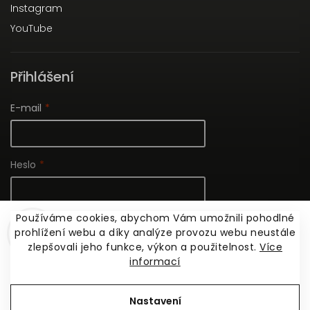
Instagram
YouTube
Přihlášení
E-mail
Heslo
Používáme cookies, abychom Vám umožnili pohodlné
Nová registrace
prohlížení webu a díky analýze provozu webu neustále
Přihlásit se
Zapomenuté heslo
zlepšovali jeho funkce, výkon a použitelnost.
Více
informací
Copyright 2026
ARCHIZOOM BOOKS
. Všechna práva
Nastavení