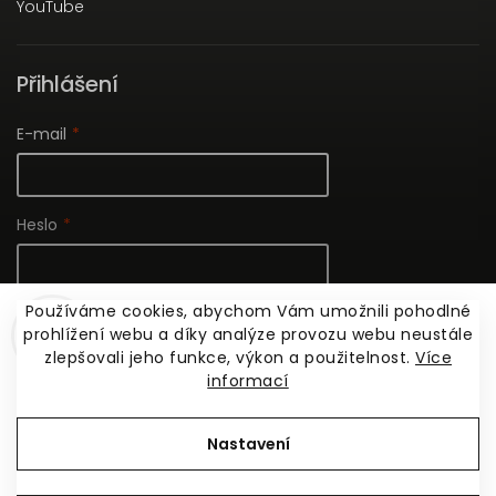
YouTube
Přihlášení
E-mail
Heslo
Používáme cookies, abychom Vám umožnili pohodlné
Nová registrace
prohlížení webu a díky analýze provozu webu neustále
Přihlásit se
Zapomenuté heslo
zlepšovali jeho funkce, výkon a použitelnost.
Více
informací
Copyright 2026
ARCHIZOOM BOOKS
. Všechna práva
Nastavení
vyhrazena.
Vytvořil
Shoptet
| Design
Shoptak.cz