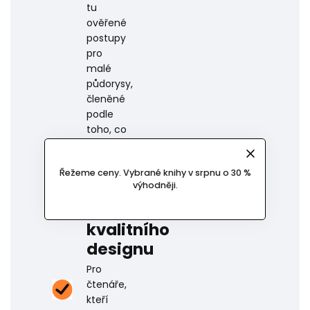
tu
ověřené
postupy
pro
malé
půdorysy,
členěné
podle
toho, co
právě
řešíte
Řežeme ceny. Vybrané knihy v srpnu o 30 %
výhodněji.
Pro
vyznavače
kvalitního
designu
Pro
čtenáře,
kteří