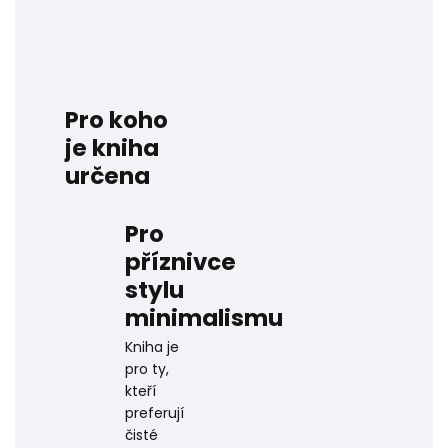
Pro koho
je kniha
určena
Pro
příznivce
stylu
minimalismu
Kniha je
pro ty,
kteří
preferují
čisté