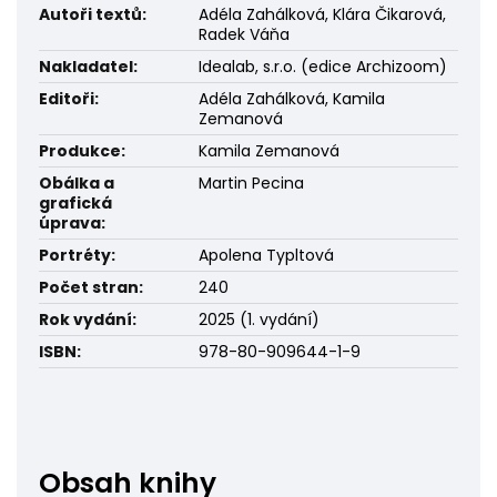
Autoři textů:
Adéla Zahálková, Klára Čikarová,
Radek Váňa
Nakladatel:
Idealab, s.r.o. (edice Archizoom)
Editoři:
Adéla Zahálková, Kamila
Zemanová
Produkce:
Kamila Zemanová
Obálka a
Martin Pecina
grafická
úprava:
Portréty:
Apolena Typltová
Počet stran:
240
Rok vydání:
2025 (1. vydání)
ISBN:
978-80-909644-1-9
Obsah knihy