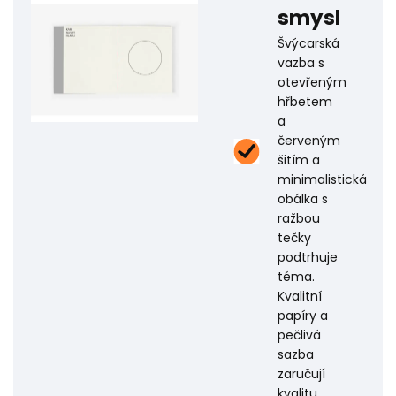
smysl
Švýcarská
vazba s
otevřeným
hřbetem
a
červeným
šitím a
minimalistická
obálka s
ražbou
tečky
podtrhuje
téma.
Kvalitní
papíry a
pečlivá
sazba
zaručují
kvalitu