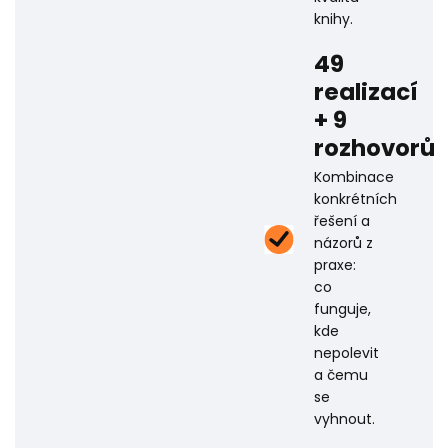
knihy.
49
realizací
+ 9
rozhovorů
Kombinace
konkrétních
řešení a
názorů z
praxe:
co
funguje,
kde
nepolevit
a čemu
se
vyhnout.