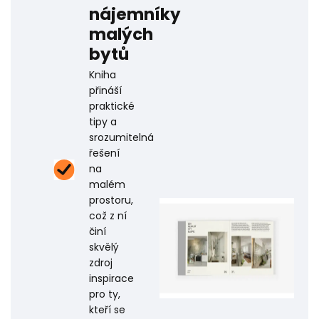
nájemníky
malých
bytů
Kniha
přináší
praktické
tipy a
srozumitelná
řešení
na
malém
prostoru,
což z ní
činí
skvělý
zdroj
inspirace
pro ty,
kteří se