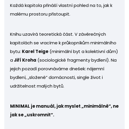
Každá kapitola přináší vlastní pohled na to, jak k
malému prostoru přistoupit.
Knihu uzavírá teoretická část. V závěrečných
kapitolách se vracíme k průkopníkům minimálního
bytu:
Karel Teige
(minimální byt a kolektivní dům)
a
Jiří Kroha
(sociologické fragmenty bydlení). Na
jejich pozadí porovnáváme dnešek: nájemní
bydlení, „složené“ domácnosti, single život i
udržitelnost malých bytů.
MINIMAL je manuál, jak myslet „minimálně“, ne
jak se „uskromnit“.