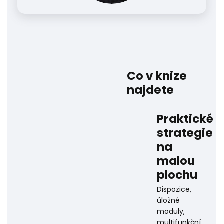
Co v knize
najdete
Praktické
strategie
na
malou
plochu
Dispozice,
úložné
moduly,
multifunkční