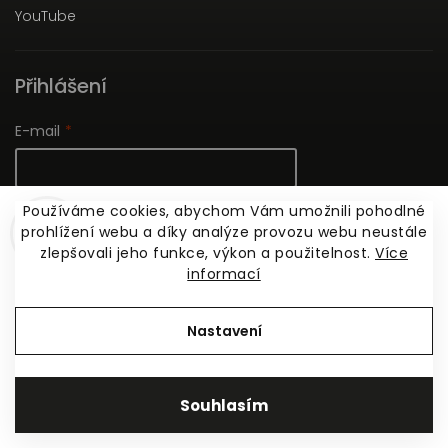
YouTube
Přihlášení
E-mail
Používáme cookies, abychom Vám umožnili pohodlné
Heslo
prohlížení webu a díky analýze provozu webu neustále
zlepšovali jeho funkce, výkon a použitelnost.
Více
informací
Nová registrace
Přihlásit se
Zapomenuté heslo
Nastavení
Souhlasím
Copyright 2026
ARCHIZOOM BOOKS
. Všechna práva
vyhrazena.