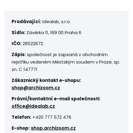
Prodávající:
Idealab, s.r.o.
Sídlo:
Závěrka 11, 169 00 Praha 6
IČO:
28522672
Zápis:
společnost je zapsaná v obchodním
rejstříku vedeném Městským soudem v Praze, sp.
zn. C 147771
Zákaznický kontakt e-shopu:
shop@archizoom.cz
Právní/kontaktní e-mail společnosti:
office@idealab.cz
Telefon:
+420 777 572 476
E-shop:
shop.archizoom.cz