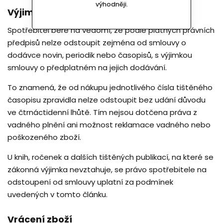
výhodněji.
Výjimky z práva na odstoupení
Spotřebitel bere na vědomí, že podle platných právních
předpisů nelze odstoupit zejména od smlouvy o
dodávce novin, periodik nebo časopisů, s výjimkou
smlouvy o předplatném na jejich dodávání.
To znamená, že od nákupu jednotlivého čísla tištěného
časopisu zpravidla nelze odstoupit bez udání důvodu
ve čtrnáctidenní lhůtě. Tím nejsou dotčena práva z
vadného plnění ani možnost reklamace vadného nebo
poškozeného zboží.
U knih, ročenek a dalších tištěných publikací, na které se
zákonná výjimka nevztahuje, se právo spotřebitele na
odstoupení od smlouvy uplatní za podmínek
uvedených v tomto článku.
Vrácení zboží