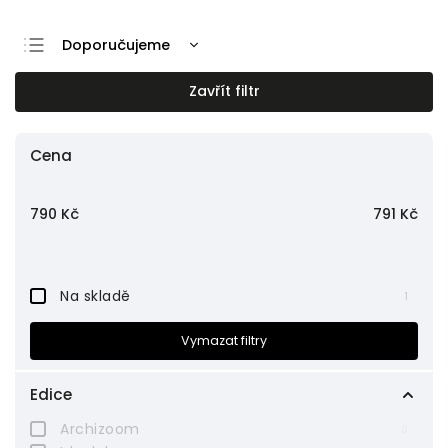
Doporučujeme
Nejlevnější
Zavřít filtr
Nejdražší
Nejprodávanější
Cena
Abecedně
790
Kč
791
Kč
Na skladě
1
Vymazat filtry
Edice
Archizoom
0