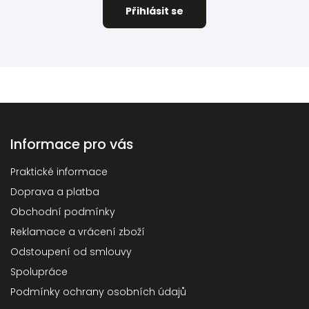
Arbor vitae
7
Nakladatelství Karolinum
8
Loves Art Will Travel
1
JONATHAN LIVINGSTON
1
Academia
1
Titanic
1
VCPD FA ČVUT
1
Informace pro vás
Praktické informace
Doprava a platba
Obchodní podmínky
Reklamace a vrácení zboží
Odstoupení od smlouvy
Spolupráce
Podmínky ochrany osobních údajů