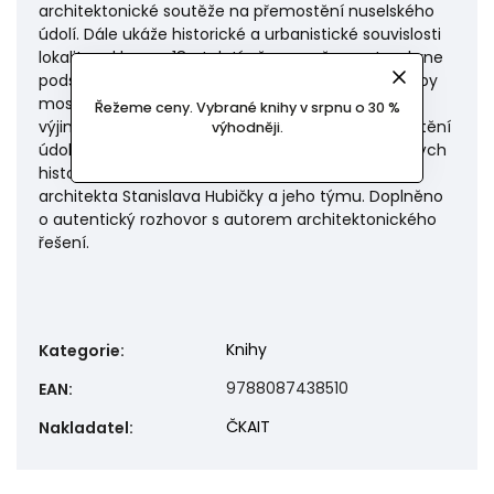
architektonické soutěže na přemostění nuselského
údolí. Dále ukáže historické a urbanistické souvislosti
lokality od konce 18. století až po současnost a shrne
podstatné momenty navrhování a realizace stavby
mostu. Kapitoly z historie doplňují podrobný popis
Řežeme ceny. Vybrané knihy v srpnu o 30 %
výjimečně náročné stavby a celé geneze přemostění
výhodněji.
údolí. Další část pak na dosud nikde nepublikovaných
historických materiálech představí koncept
architekta Stanislava Hubičky a jeho týmu. Doplněno
o autentický rozhovor s autorem architektonického
řešení.
Knihy
Kategorie
:
9788087438510
EAN
:
ČKAIT
Nakladatel
: