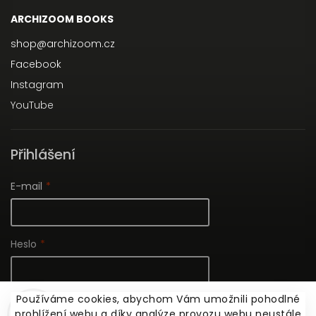
ARCHIZOOM BOOKS
shop
@
archizoom.cz
Facebook
Instagram
YouTube
Přihlášení
E-mail
Heslo
Používáme cookies, abychom Vám umožnili pohodlné
Nová registrace
prohlížení webu a díky analýze provozu webu neustále