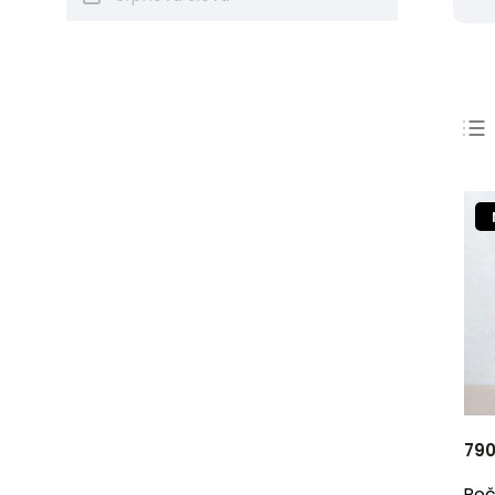
Argo
0
Paseka
0
Architectura, o.s.
0
HOST — vydavatelství, s. r. o.
0
Vysoká škola
0
uměleckoprůmyslová v Praze
UMPRUM
0
Západočeská galerie v Plzni
0
Muzeum města Brna
0
Sight Unseen
0
Mapamátky
0
Akademie výtvarných umění
0
Labyrint
0
Page Five
0
Fakulta výtvarných umění VUT
0
v Brně
Books & Pipes
0
Franesa
0
790
Pulchra
0
Malvern
0
Roč