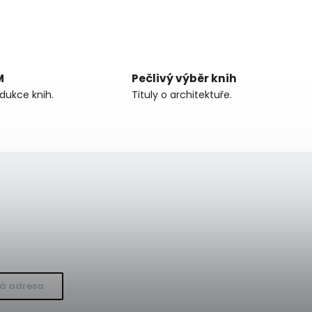
M
Pečlivý výběr knih
odukce knih.
Tituly o architektuře.