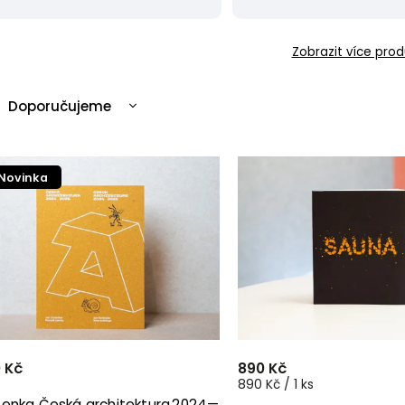
Zobrazit více prod
Doporučujeme
Nejlevnější
Nejdražší
Novinka
Nejprodávanější
Abecedně
 Kč
890 Kč
890 Kč / 1 ks
enka Česká architektura 2024—