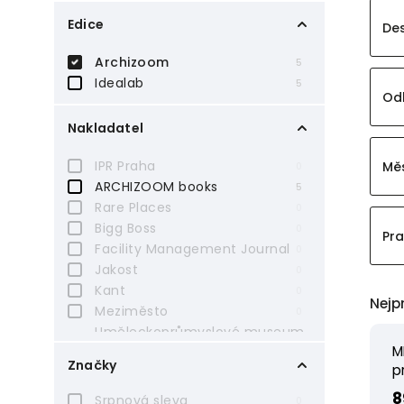
Edice
De
Archizoom
5
Idealab
5
Odb
Nakladatel
IPR Praha
Měs
0
ARCHIZOOM books
5
Rare Places
0
Bigg Boss
0
Pra
Facility Management Journal
0
Jakost
0
Kant
0
Nejp
Meziměsto
0
Uměleckoprůmyslové museum
0
v Praze
M
Značky
p
Moravská galerie v Brně
0
B&P Publishing
0
8
Srpnová sleva
0