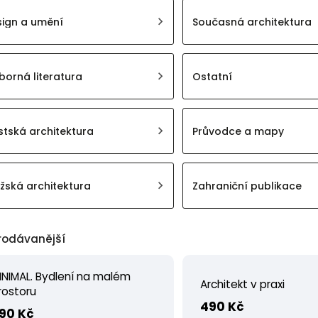
sign a umění
Současná architektura
orná literatura
Ostatní
tská architektura
Průvodce a mapy
žská architektura
Zahraniční publikace
rodávanější
INIMAL. Bydlení na malém
Architekt v praxi
rostoru
490 Kč
90 Kč