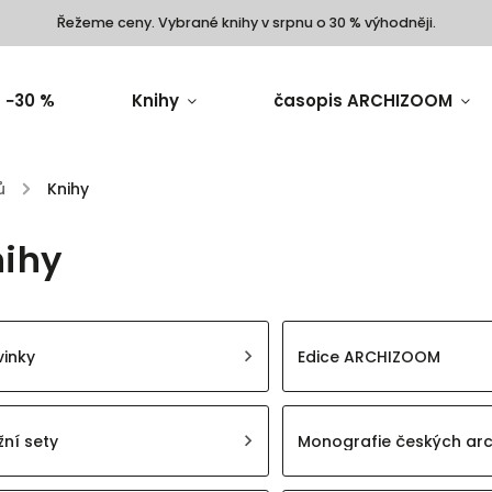
Řežeme ceny. Vybrané knihy v srpnu o 30 % výhodněji.
 −30 %
Knihy
časopis ARCHIZOOM
ů
/
Knihy
ihy
inky
Edice ARCHIZOOM
žní sety
Monografie českých arc