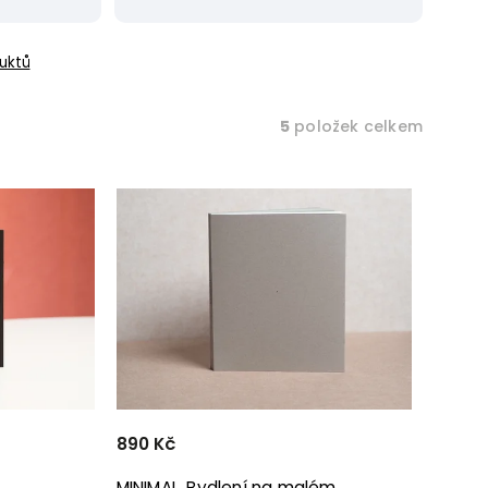
uktů
5
položek celkem
890 Kč
MINIMAL. Bydlení na malém