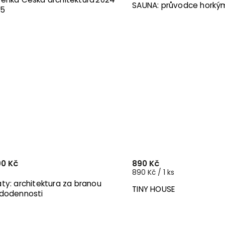
SAUNA: průvodce horkými
25
90 Kč
890 Kč
890 Kč / 1 ks
ty: architektura za branou
TINY HOUSE
dodennosti