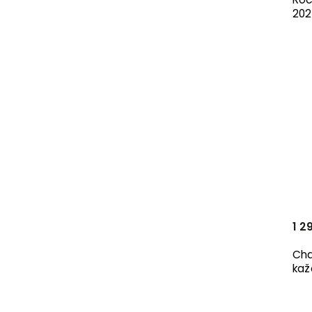
Filosofia
0
20
Archa
0
Ausdruck Books
0
KRUH
0
Kunsthalle Praha
0
KAPLICKY CENTRE
0
Jalna
0
gestalten
0
ERA group
0
Prostor
0
Vitra Design Museum
0
Ruby press
0
PostiF
0
International Cultural Centre
1 2
0
Krakow
Grada
0
Cha
České vysoké učení technické v
kaž
0
Praze
Universum
0
ČVUT
0