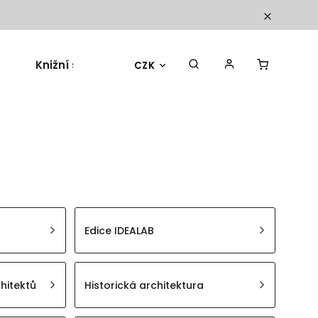
Knižní sety
Dárky a doplňky
Blog
CZK
Edice IDEALAB
hitektů
Historická architektura