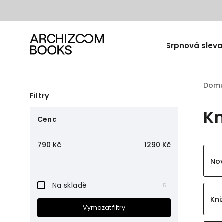
Srpnová sleva
Dom
Filtry
Kn
Cena
790
Kč
1290
Kč
Nov
Na skladě
5
Kni
Vymazat filtry