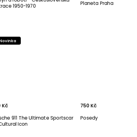
Planeta Praha
strace 1950-1970
Novinka
 Kč
750 Kč
sche 911 The Ultimate Sportscar
Posedy
Cultural Icon