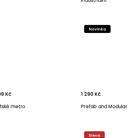
industriální
Novinka
99 Kč
1 290 Kč
žské metro
Prefab and Modular
Sleva