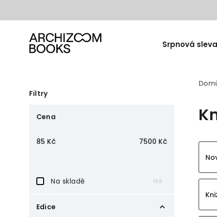
Srpnová sleva
Dom
Filtry
Kn
Cena
85
Kč
7500
Kč
Nov
Na skladě
168
Kni
Edice