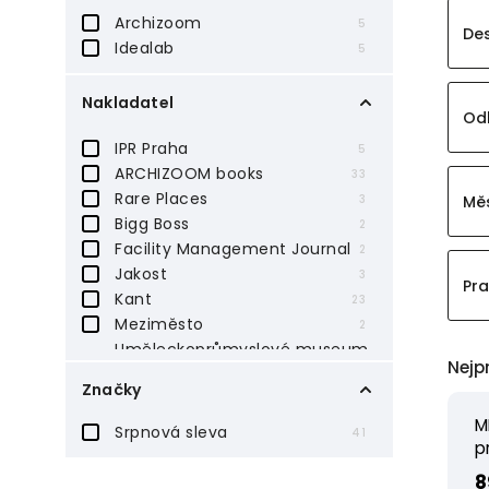
Archizoom
5
De
Idealab
5
Nakladatel
Odb
IPR Praha
5
ARCHIZOOM books
33
Rare Places
Měs
3
Bigg Boss
2
Facility Management Journal
2
Jakost
3
Pra
Kant
23
Meziměsto
2
Uměleckoprůmyslové museum
9
Nejp
v Praze
Značky
Moravská galerie v Brně
3
B&P Publishing
M
1
Srpnová sleva
41
Argo
p
2
Paseka
5
8