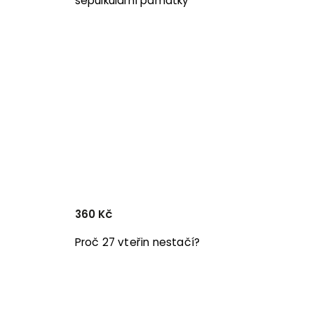
sepulkulární památky
360 Kč
Proč 27 vteřin nestačí?