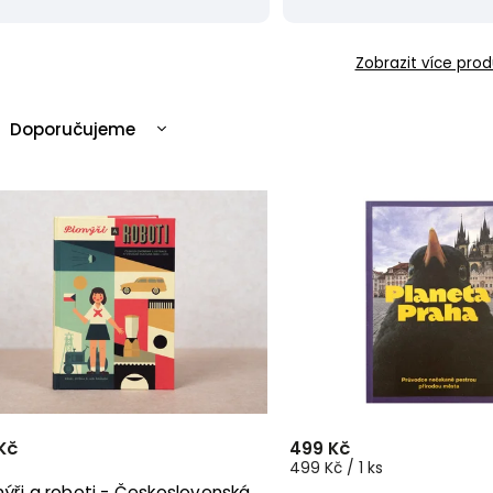
Zobrazit více prod
Doporučujeme
Nejlevnější
Nejdražší
Nejprodávanější
Abecedně
Kč
499 Kč
499 Kč / 1 ks
nýři a roboti - Československá