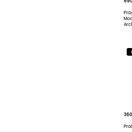
690
Pra
Mod
Arc
360
Pra