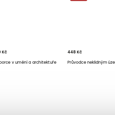
 Kč
448 Kč
porce v umění a architektuře
Průvodce neklidným úze