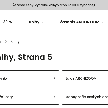
Řežeme ceny. Vybrané knihy v srpnu o 30 % výhodněji.
 −30 %
Knihy
časopis ARCHIZOOM
ů
/
Knihy
ihy
, Strana 5
inky
Edice ARCHIZOOM
žní sety
Monografie českých arc