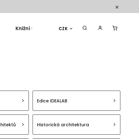
Knižní sety
Dárky a doplňky
Blog
CZK
Edice IDEALAB
hitektů
Historická architektura