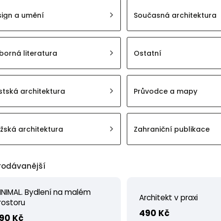
sign a umění
Současná architektura
orná literatura
Ostatní
tská architektura
Průvodce a mapy
žská architektura
Zahraniční publikace
rodávanější
INIMAL. Bydlení na malém
Architekt v praxi
rostoru
490 Kč
90 Kč