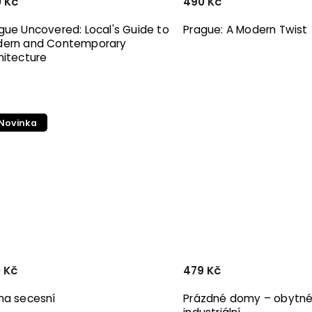
 Kč
490 Kč
gue Uncovered: Local's Guide to
Prague: A Modern Twist
ern and Contemporary
hitecture
Novinka
 Kč
479 Kč
ha secesní
Prázdné domy – obytné