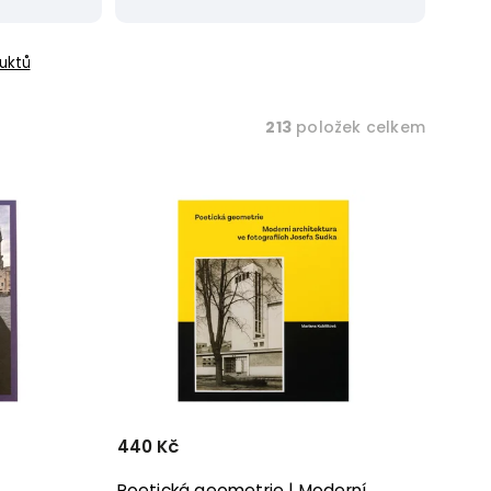
uktů
213
položek celkem
440 Kč
Poetická geometrie | Moderní