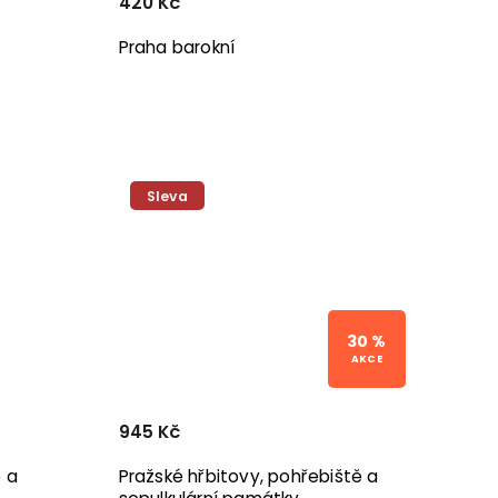
420 Kč
Praha barokní
Sleva
30 %
945 Kč
 a
Pražské hřbitovy, pohřebiště a