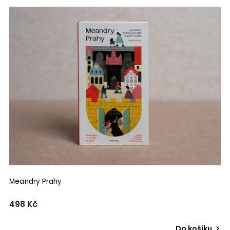
gestalten
8
ERA group
1
Prostor
1
Vitra Design Museum
1
Ruby press
1
PostiF
5
International Cultural Centre Krakow
1
Grada
6
České vysoké učení technické v Praze
1
Universum
2
ČVUT
1
Dokořán
2
Metafora
1
AKTUELL
1
Meander
3
Meandry Prahy
Starý most
2
ČKAIT
1
498 Kč
Muzeum východních Čech v Hradci Králové
2
Vutium
1
Do košíku