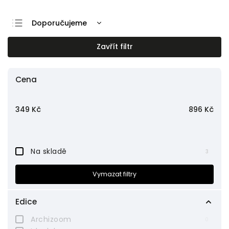
Doporučujeme
Nejlevnější
Zavřít filtr
Nejdražší
Nejprodávanější
Cena
Abecedně
349
Kč
896
Kč
Na skladě
3
Vymazat filtry
Edice
Archizoom
0