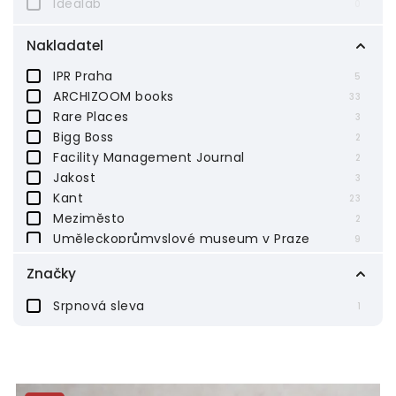
Idealab
0
Nakladatel
IPR Praha
5
ARCHIZOOM books
33
Rare Places
3
Bigg Boss
2
Facility Management Journal
2
Jakost
3
Kant
23
Meziměsto
2
Uměleckoprůmyslové museum v Praze
9
Moravská galerie v Brně
3
Značky
B&P Publishing
1
Argo
2
Srpnová sleva
1
Paseka
5
Architectura, o.s.
1
HOST — vydavatelství, s. r. o.
2
Vysoká škola uměleckoprůmyslová v Praze
2