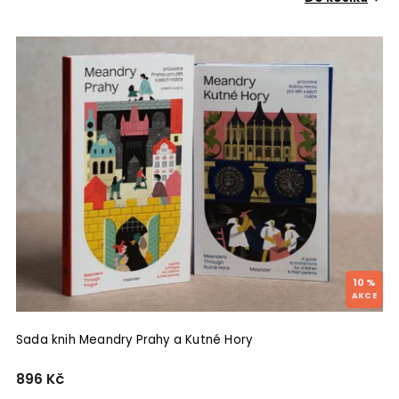
Arbor vitae
7
Nakladatelství Karolinum
8
Loves Art Will Travel
1
JONATHAN LIVINGSTON
1
Academia
1
Titanic
1
VCPD FA ČVUT
1
10 %
Sada knih Meandry Prahy a Kutné Hory
896 Kč