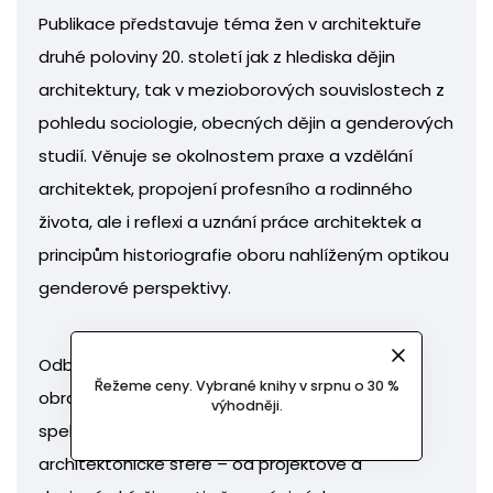
Publikace představuje téma žen v architektuře
druhé poloviny 20. století jak z hlediska dějin
architektury, tak v mezioborových souvislostech z
pohledu sociologie, obecných dějin a genderových
studií. Věnuje se okolnostem praxe a vzdělání
architektek, propojení profesního a rodinného
života, ale i reflexi a uznání práce architektek a
principům historiografie oboru nahlíženým optikou
genderové perspektivy.
Odborné studie v knize doplňuje komentovaná
Řežeme ceny. Vybrané knihy v srpnu o 30 %
obrazová příloha, která představuje široké
výhodněji.
spektrum děl a aktivit žen činných v
architektonické sféře – od projektové a