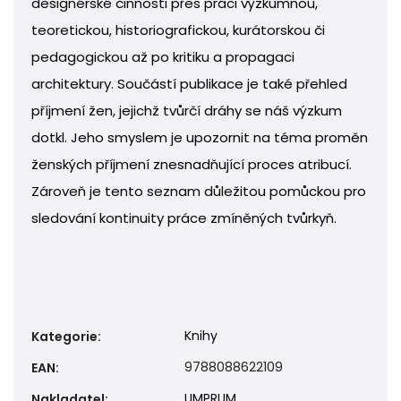
designérské činnosti přes práci výzkumnou,
teoretickou, historiografickou, kurátorskou či
pedagogickou až po kritiku a propagaci
architektury. Součástí publikace je také přehled
příjmení žen, jejichž tvůrčí dráhy se náš výzkum
dotkl. Jeho smyslem je upozornit na téma proměn
ženských příjmení znesnadňující proces atribucí.
Zároveň je tento seznam důležitou pomůckou pro
sledování kontinuity práce zmíněných tvůrkyň.
Knihy
Kategorie
:
9788088622109
EAN
:
UMPRUM
Nakladatel
: