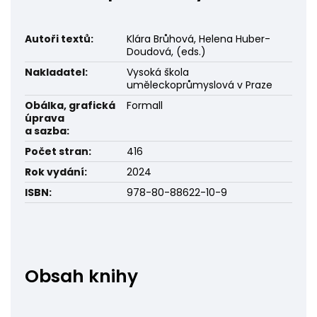
Autoři textů:
Klára Brůhová, Helena Huber-
Doudová, (eds.)
Nakladatel:
Vysoká škola
uměleckoprůmyslová v Praze
Obálka, grafická
Formall
úprava
a sazba:
Počet stran:
416
Rok vydání:
2024
ISBN:
978-80-88622-10-9
Obsah knihy