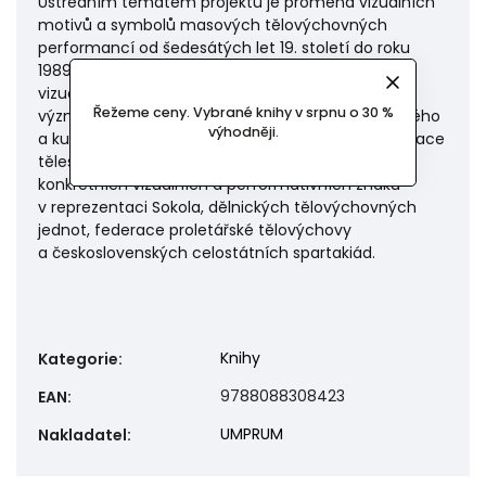
Ústředním tématem projektu je proměna vizuálních
motivů a symbolů masových tělovýchovných
performancí od šedesátých let 19. století do roku
1989. Struktura textu vychází z předpokladu, že
vizuální motivy a symboly migrují a že se jejich
Řežeme ceny. Vybrané knihy v srpnu o 30 %
význam mění na základě konkrétního společenského
výhodněji.
a kulturního kontextu. Proměna vizuální reprezentace
tělesné kultury je analyzována prostřednictvím
konkrétních vizuálních a performativních znaků
v reprezentaci Sokola, dělnických tělovýchovných
jednot, federace proletářské tělovýchovy
a československých celostátních spartakiád.
Knihy
Kategorie
:
9788088308423
EAN
:
UMPRUM
Nakladatel
: