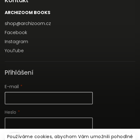
Kontakt
ARCHIZOOM BOOKS
shop
@
archizoom.cz
Facebook
Instagram
YouTube
Přihlášení
E-mail
Heslo
Používáme cookies, abychom Vám umožnili pohodlné
Nová registrace