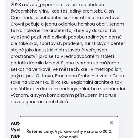
2023 můžou „připomínat valašskou obdobu
švýcarského Vrinu, kde též jediný architekt, Gion
Caminada, dlouhodobě, samostatně a na světové
úrovni pečuje o jednu odlehlou horskou obci“. Jenom
těžko nalezneme architekta, který by dokázal tak
vyloženě pozitivně ovlivnit podobu rodinných domů,
ale také škol, sportovišť, prodejen, turistických center
stejně jako industriálních staveb či veřejných
prostranství, jako se to v jednadvacátém století
podařilo Kamilu Mrvovi. S jeho tvorbou se můžeme
setkat na venkově, ve městech, ale i v metropolích,
jakými jsou Ostrava, Brno nebo Praha - a vedle Česka
také na Slovensku či Polsku. Regionální architekt tak
dosáhl krok za krokem nadregionální, ba mezinárodní
význam, a svým komplexním přístupem inspiruje
novou generaci architektů.
Autor:
Petr Volf
Vydal:
Karel Kerlický – KANT
Řežeme ceny. Vybrané knihy v srpnu o 30 %
ISBN:
978-80-7437-431-9
výhodněji.