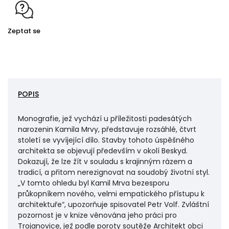
Zeptat se
POPIS
Monografie, jež vychází u příležitosti padesátých
narozenin Kamila Mrvy, představuje rozsáhlé, čtvrt
století se vyvíjející dílo. Stavby tohoto úspěšného
architekta se objevují především v okolí Beskyd.
Dokazují, že lze žít v souladu s krajinným rázem a
tradicí, a přitom nerezignovat na soudobý životní styl.
„V tomto ohledu byl Kamil Mrva bezesporu
průkopníkem nového, velmi empatického přístupu k
architektuře“, upozorňuje spisovatel Petr Volf. Zvláštní
pozornost je v knize věnována jeho práci pro
Trojanovice, jež podle poroty soutěže Architekt obci