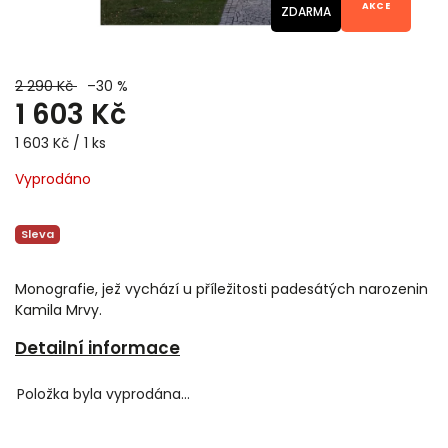
ZDARMA
2 290 Kč
–30 %
1 603 Kč
1 603 Kč / 1 ks
Vyprodáno
Sleva
Monografie, jež vychází u příležitosti padesátých narozenin
Kamila Mrvy.
Detailní informace
Položka byla vyprodána…