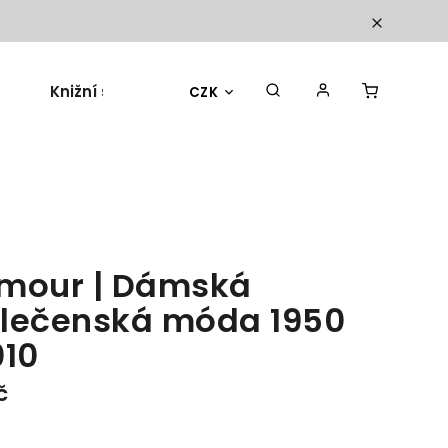
Knižní sety
Dárky a doplňky
Blog
CZK
mour | Dámská
lečenská móda 1950
010
č