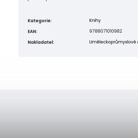
Knihy
Kategorie
:
9788071010982
EAN
:
Uměleckoprůmyslové 
Nakladatel
: