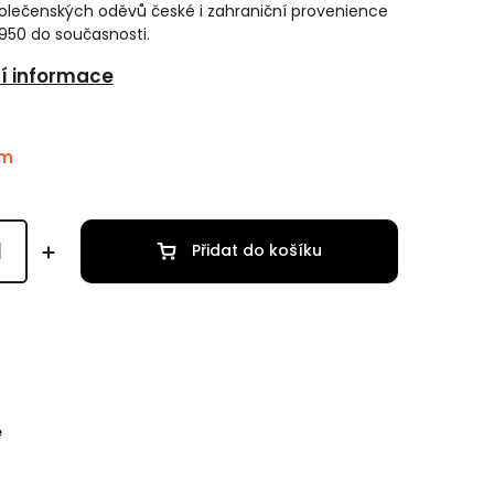
olečenských oděvů české i zahraniční provenience
1950 do současnosti.
ní informace
em
Přidat do košíku
e