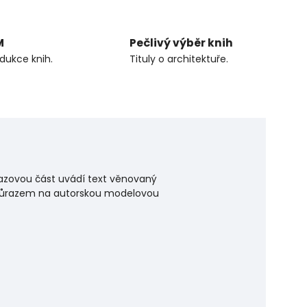
M
Pečlivý výběr knih
odukce knih.
Tituly o architektuře.
razovou část uvádí text věnovaný
s důrazem na autorskou modelovou