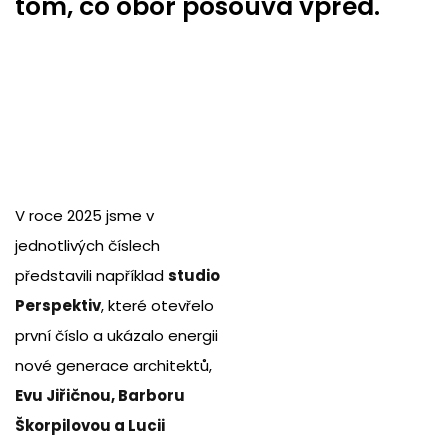
tom, co obor posouvá vpřed.
V roce 2025 jsme v
jednotlivých číslech
představili například
studio
Perspektiv
, které otevřelo
první číslo a ukázalo energii
nové generace architektů,
E
vu Jiřičnou, Barboru
Škorpilovou a Lucii