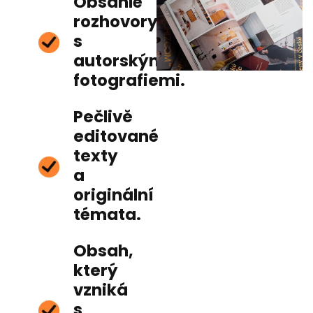
Obsáhlé
rozhovory
s
autorskými
fotografiemi.
Pečlivě
editované
texty
a
originální
témata.
Obsah,
který
vzniká
s