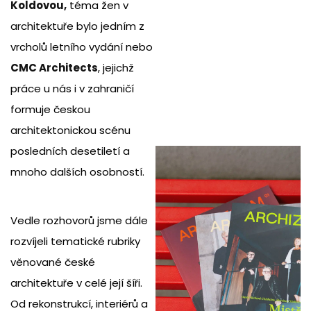
Koldovou,
téma žen v
architektuře bylo jedním z
vrcholů letního vydání nebo
CMC Architects
, jejichž
práce u nás i v zahraničí
formuje českou
architektonickou scénu
posledních desetiletí a
mnoho dalších osobností.
Vedle rozhovorů jsme dále
rozvíjeli tematické rubriky
věnované české
architektuře v celé její šíři.
Od rekonstrukcí, interiérů a