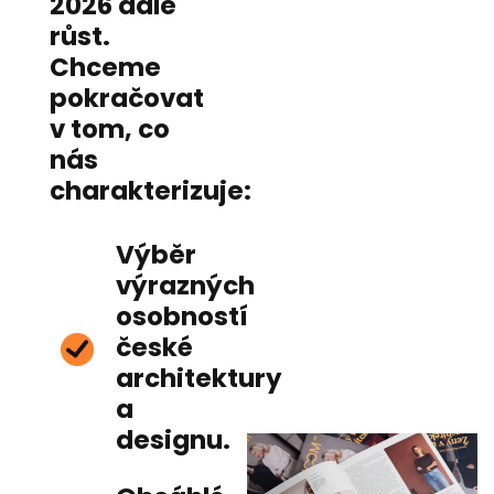
2026 dále
růst.
Chceme
pokračovat
v tom, co
nás
charakterizuje:
Výběr
výrazných
osobností
české
architektury
a
designu.