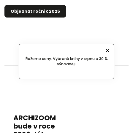
Objednat ročník 2025
Řežeme ceny. Vybrané knihy v srpnu o 30 %
Co chystáme na rok 2026
výhodněji.
ARCHIZOOM
bude v roce