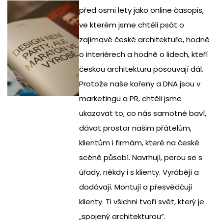
před osmi lety jako online časopis,
ve kterém jsme chtěli psát o
zajímavé české architektuře, hodně
o interiérech a hodně o lidech, kteří
českou architekturu posouvají dál.
Protože naše kořeny a DNA jsou v
marketingu a PR, chtěli jsme
ukazovat to, co nás samotné baví,
dávat prostor našim přátelům,
klientům i firmám, které na české
scéně působí. Navrhují, perou se s
úřady, někdy i s klienty. Vyrábějí a
dodávají. Montují a přesvědčují
klienty. Ti všichni tvoří svět, který je
„spojený architekturou“.