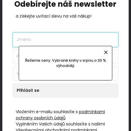
Odebírejte náš newsletter
HRG
.
a získejte uvítací slevu na váš nákup!
VLASTNÍ DISTRIBUCE
Řežeme ceny. Vybrané knihy v srpnu o 30 %
výhodněji.
Od první chvíle jsme věděli, že knihu budeme prodávat
sami: na eshopu, na akcích… prostě mimo klasický
Vložením e-mailu souhlasíte s
podmínkami
ochrany osobních údajů
distribuční model, ve kterém distributor knihy spolkne
Vyplněním Vašich údajů souhlasíte s našimi
kolem 55% z maloobchodní ceny a autorovi nebo
Všeobecnými obchodními podmínkami
.