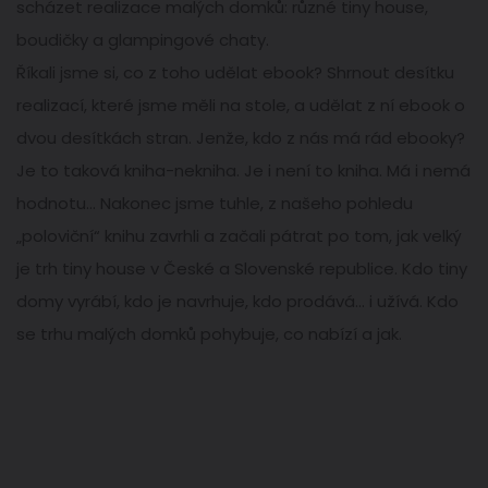
scházet realizace malých domků: různé tiny house,
boudičky a glampingové chaty.
Říkali jsme si, co z toho udělat ebook? Shrnout desítku
realizací, které jsme měli na stole, a udělat z ní ebook o
dvou desítkách stran. Jenže, kdo z nás má rád ebooky?
Je to taková kniha-nekniha. Je i není to kniha. Má i nemá
hodnotu… Nakonec jsme tuhle, z našeho pohledu
„poloviční“ knihu zavrhli a začali pátrat po tom, jak velký
je trh tiny house v České a Slovenské republice. Kdo tiny
domy vyrábí, kdo je navrhuje, kdo prodává… i užívá. Kdo
se trhu malých domků pohybuje, co nabízí a jak.