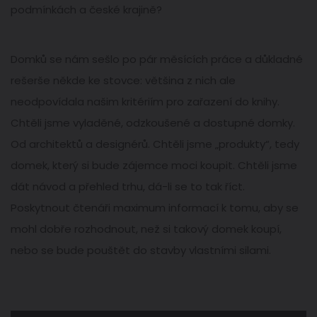
podmínkách a české krajině?
Domků se nám sešlo po pár měsících práce a důkladné
rešerše někde ke stovce: většina z nich ale
neodpovídala našim kritériím pro zařazení do knihy.
Chtěli jsme vyladěné, odzkoušené a dostupné domky.
Od architektů a designérů. Chtěli jsme „produkty“, tedy
domek, který si bude zájemce moci koupit. Chtěli jsme
dát návod a přehled trhu, dá-li se to tak říct.
Poskytnout čtenáři maximum informací k tomu, aby se
mohl dobře rozhodnout, než si takový domek koupí,
nebo se bude pouštět do stavby vlastními silami.