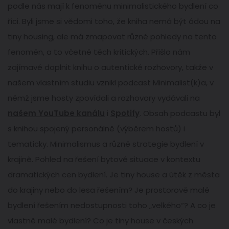
podle nás mají k fenoménu minimalistického bydlení co
říci. Byli jsme si vědomi toho, že kniha nemá být ódou na
tiny housing, ale má zmapovat různé pohledy na tento
fenomén, a to včetně těch kritických. Přišlo nám
zajímavé doplnit knihu o autentické rozhovory, takže v
našem vlastním studiu vznikl podcast Minimalist(k)a, v
němž jsme hosty zpovídali a rozhovory vydávali na
našem YouTube kanálu
i
Spotify
. Obsah podcastu byl
s knihou spojený personálně (výběrem hostů) i
tematicky. Minimalismus a různé strategie bydlení v
krajině. Pohled na řešení bytové situace v kontextu
dramatických cen bydlení. Je tiny house a útěk z města
do krajiny nebo do lesa řešením? Je prostorově malé
bydlení řešením nedostupnosti toho „velkého“? A co je
vlastně malé bydlení? Co je tiny house v českých