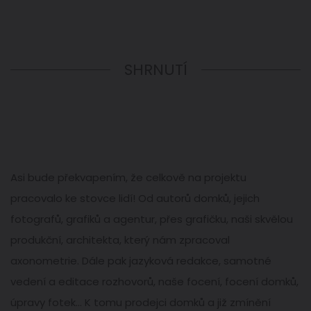
SHRNUTÍ
Asi bude překvapením, že celkově na projektu
pracovalo ke stovce lidí! Od autorů domků, jejich
fotografů, grafiků a agentur, přes grafičku, naši skvělou
produkční, architekta, který nám zpracoval
axonometrie. Dále pak jazyková redakce, samotné
vedení a editace rozhovorů, naše focení, focení domků,
úpravy fotek... K tomu prodejci domků a již zmínění