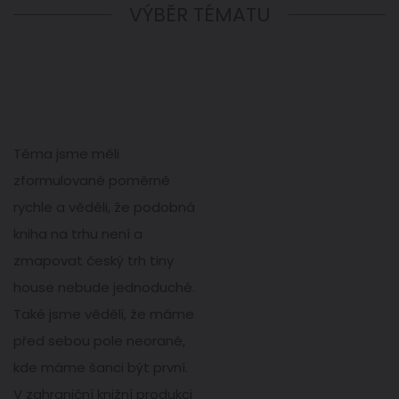
VÝBĚR TÉMATU
Téma jsme měli
zformulované poměrně
rychle a věděli, že podobná
kniha na trhu není a
zmapovat český trh tiny
house nebude jednoduché.
Také jsme věděli, že máme
před sebou pole neorané,
kde máme šanci být první.
V zahraniční knižní produkci