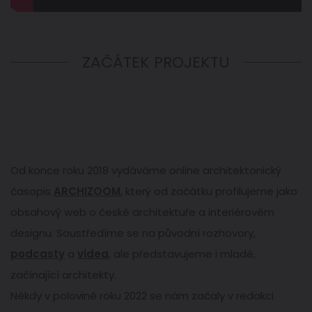
ZAČÁTEK PROJEKTU
Od konce roku 2018 vydáváme online architektonický
časopis
ARCHIZOOM
, který od začátku profilujeme jako
obsahový web o české architektuře a interiérovém
designu. Soustředíme se na původní rozhovory,
podcasty
a
videa
, ale představujeme i mladé,
začínající architekty.
Někdy v polovině roku 2022 se nám začaly v redakci