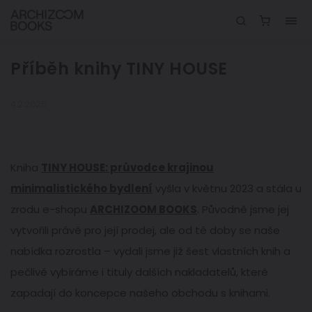
Příběh knihy TINY HOUSE
4.2.2025
Kniha
TINY HOUSE: průvodce krajinou
minimalistického bydlení
vyšla v květnu 2023 a stála u
zrodu e-shopu
ARCHIZOOM BOOKS
. Původně jsme jej
vytvořili právě pro její prodej, ale od té doby se naše
nabídka rozrostla – vydali jsme již šest vlastních knih a
pečlivě vybíráme i tituly dalších nakladatelů, které
zapadají do koncepce našeho obchodu s knihami.