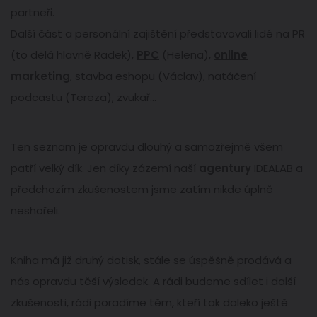
partneři.
Další část a personální zajištění představovali lidé na PR
(to dělá hlavně Radek),
PPC
(Helena),
online
marketing
, stavba eshopu (Václav), natáčení
podcastu (Tereza), zvukař...
Ten seznam je opravdu dlouhý a samozřejmě všem
patří velký dík. Jen díky zázemí naší
agentury
IDEALAB a
předchozím zkušenostem jsme zatím nikde úplně
neshořeli.
Kniha má již druhý dotisk, stále se úspěšně prodává a
nás opravdu těší výsledek. A rádi budeme sdílet i další
zkušenosti, rádi poradíme těm, kteří tak daleko ještě