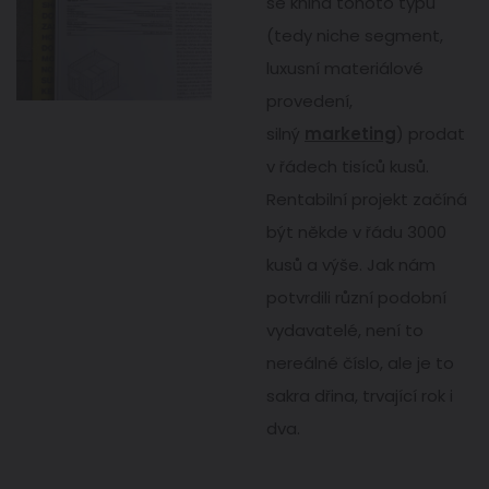
se kniha tohoto typu
(tedy niche segment,
luxusní materiálové
provedení,
silný
marketing
) prodat
v řádech tisíců kusů.
Rentabilní projekt začíná
být někde v řádu 3000
kusů a výše. Jak nám
potvrdili různí podobní
vydavatelé, není to
nereálné číslo, ale je to
sakra dřina, trvající rok i
dva.