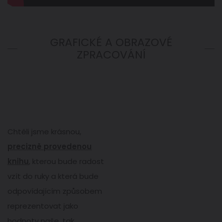
GRAFICKÉ A OBRAZOVÉ
ZPRACOVÁNÍ
Chtěli jsme krásnou,
precizně provedenou
knihu
, kterou bude radost
vzít do ruky a která bude
odpovídajícím způsobem
reprezentovat jako
hodnoty naše, tak