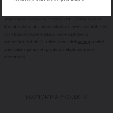
vydavateli zbývá jen velmi málo. Naše kniha patří k těm
dražším (890 Kč). Myslíme si, že najít pro ni čtenáře
umíme lépe než prodejce tisíců knih. Známe našeho
čtenáře, víme, jak k němu mluvit a hlavně: nechtěli jsme
být v knižním supermarketu vedle kuchařek a
vzpomínek fotbalistů. Takže jsme zřídili
eshop
a ještě
před tiskem jsme měli prodáno několik set knih v
předprodeji.
EKONOMIKA PROJEKTU