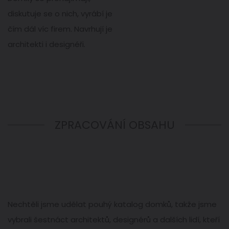
diskutuje se o nich, vyrábí je
čím dál víc firem. Navrhují je
architekti i designéři.
ZPRACOVÁNÍ OBSAHU
Nechtěli jsme udělat pouhý katalog domků, takže jsme
vybrali šestnáct architektů, designérů a dalších lidí, kteří