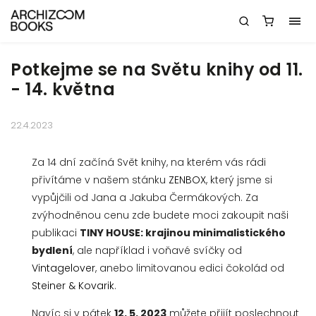
Potkejme se na Světu knihy od 11.
- 14. května
22.4.2023
Za 14 dní začíná Svět knihy, na kterém vás rádi
přivítáme v našem stánku
ZENBOX
, který jsme si
vypůjčili od Jana a Jakuba Čermákových. Za
zvýhodněnou cenu zde budete moci zakoupit naši
publikaci
TINY HOUSE: krajinou minimalistického
bydlení
, ale například i voňavé svíčky od
Vintagelover
, anebo limitovanou edici čokolád od
Steiner & Kovarik
.
Navíc si v pátek
12. 5. 2023
můžete přijít poslechnout