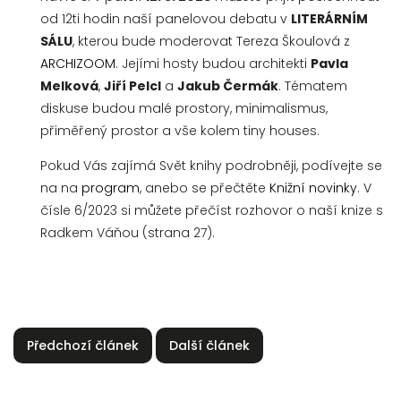
od 12ti hodin naší panelovou debatu v
LITERÁRNÍM
SÁLU
, kterou bude moderovat Tereza Škoulová z
ARCHIZOOM
. Jejími hosty budou architekti
Pavla
Melková
,
Jiří Pelcl
a
Jakub Čermák
. Tématem
diskuse budou malé prostory, minimalismus,
přiměřený prostor a vše kolem tiny houses.
Pokud Vás zajímá Svět knihy podrobněji, podívejte se
na na
program
, anebo se přečtěte
Knižní novinky
. V
čísle 6/2023 si můžete přečíst rozhovor o naší knize s
Radkem Váňou (strana 27).
Předchozí článek
Další článek