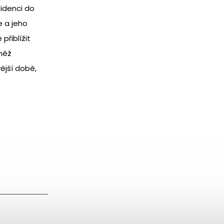
zidenci do
e a jeho
přiblížit
vněž
ější době,