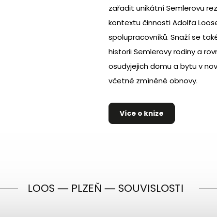
zařadit unikátní Semlerovu re
kontextu činnosti Adolfa Loos
spolupracovníků. Snaží se také 
historii Semlerovy rodiny a ro
osudyjejich domu a bytu v nov
včetně zmíněné obnovy.
Více o knize
LOOS ― PLZEŇ ― SOUVISLOSTI