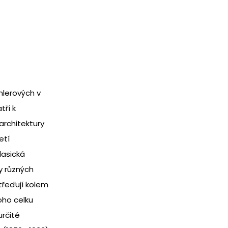
lerových v
tří k
rchitektury
etí
lasická
ry různých
třeďují kolem
oho celku
určité