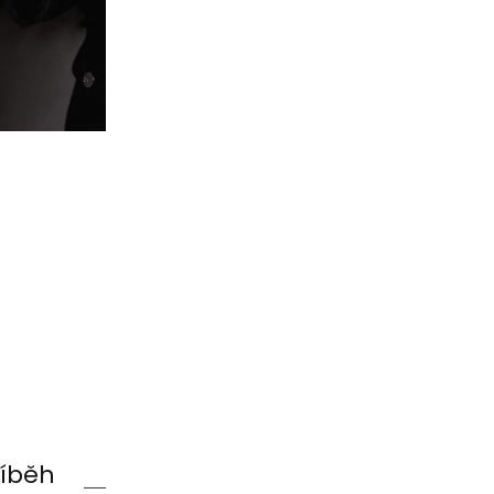
říběh