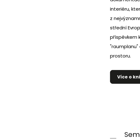
interiéru, k
z nejvýznamn
střední Evro
příspěvkem 
"raumplanu" 
prostoru.
Více o kn
Seml