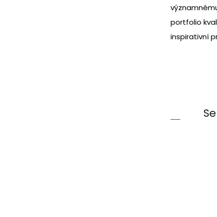
významnému a
portfolio kva
inspirativní 
Se