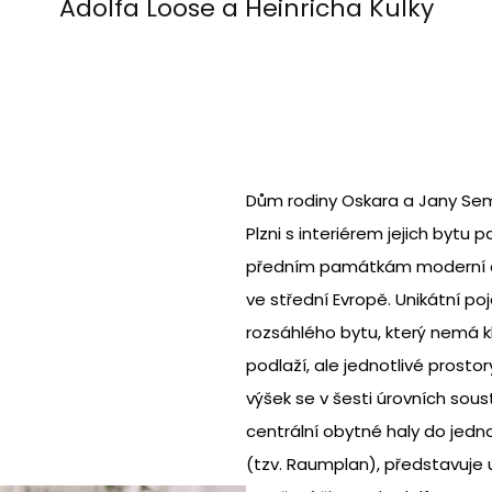
Adolfa Loose a Heinricha Kulky
Dům rodiny Oskara a Jany Sem
Plzni s interiérem jejich bytu pa
předním památkám moderní a
ve střední Evropě. Unikátní poj
rozsáhlého bytu, který nemá k
podlaží, ale jednotlivé prosto
výšek se v šesti úrovních sous
centrální obytné haly do jedn
(tzv. Raumplan), představuje 