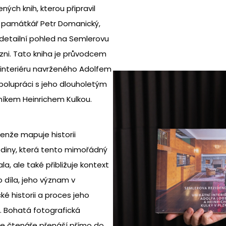
ených knih, kterou připravil
památkář Petr Domanický,
detailní pohled na Semlerovu
lzni. Tato kniha je průvodcem
interiéru navrženého Adolfem
olupráci s jeho dlouholetým
íkem Heinrichem Kulkou.
jenže mapuje historii
diny, která tento mimořádný
ala, ale také přibližuje kontext
o díla, jeho význam v
ké historii a proces jeho
. Bohatá fotografická
 čtenáře přenáší přímo do