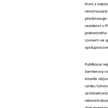
První z nabíz
renomovaný 
představuje 
rezidenci v P
jedinečného 
Loosem ve sp
spolupracovn
Publikace ne
Semlerovy ro
interiér obýv
vzniku tohot
architektonic
rekonstrukce
dokumentace