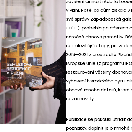
završení činnosti Adolfa Loos
v Plzni. Poté, co dům získala v
své správy Západočeská galeri
(ZČG), proběhla po částech c
náročná obnova památky. B
nejdůležitější etapy, provede
2019—2021 z prostředků Plzeňs
Evropské unie (z programu IRO
restaurování většiny dochov
vybavení historického bytu, al
obnově mnoha detailů, které 
nezachovaly.
Publikace se pokouší utřídit 
poznatky, doplnit je o mnohé