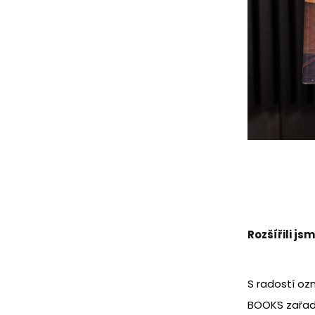
Rozšířili js
S radostí o
BOOKS zařadil