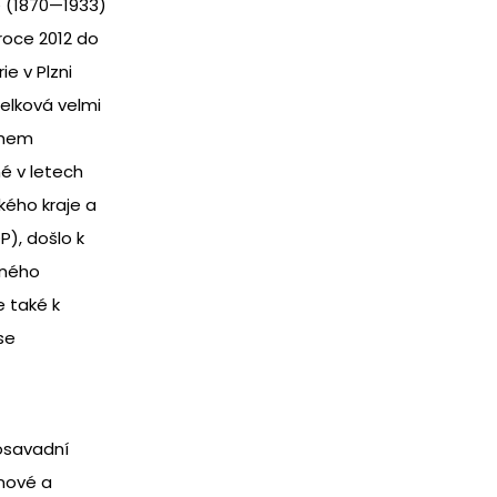
e (1870—1933)
 roce 2012 do
e v Plzni
elková velmi
ěhem
né v letech
kého kraje a
P), došlo k
aného
e také k
se
dosavadní
 nové a