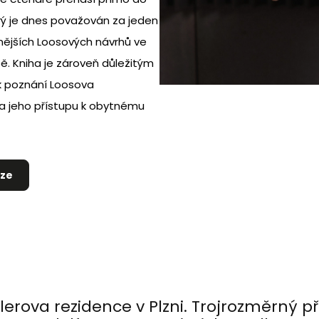
terý je dnes považován za jeden
ějších Loosových návrhů ve
pě. Kniha je zároveň důležitým
k poznání Loosova
a jeho přístupu k obytnému
ize
erova rezidence v Plzni. Trojrozměrný p