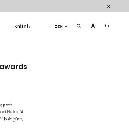
Knižní sety
Dárky a doplňky
Blog
CZK
g awards
ingové
rii Nejlepší
ří kolegům,