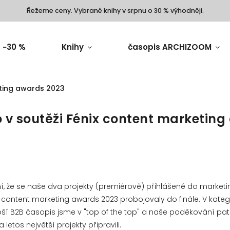
Řežeme ceny. Vybrané knihy v srpnu o 30 % výhodněji.
 −30 %
Knihy
časopis ARCHIZOOM
eting awards 2023
o v soutěži Fénix content marketin
, že se naše dva projekty (premiérově) přihlášené do market
 content marketing awards 2023 probojovaly do finále. V katego
pší B2B časopis jsme v "top of the top" a naše poděkování pat
 letos největší projekty připravili.