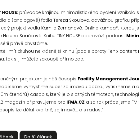
Y HOUSE
: průvodce krajinou minimalistického bydlení vznikala 
dla a (analogově) fotila
Tereza Skoulova
, odvážnou grafiku při
celý projekt vedla
Kamila Zemanová
. Online kampaň, kterou js
de
Helena Součková
. Knihu TINY HOUSE doprovází podcast
Minim
sérii právě chystáme.
těli mít druhou nejkrásnější knihu (podle poroty
Fenix content
a, tak si ji můžete zakoupit přímo zde.
ceněným projektem je náš časopis
Facility Management Jou
apíšeme, vymyslíme super zajímavou obálku, vytiskneme a 
ícům čtenářů) časopis, který je o složitých tématech, technologi
B2B magazín připravujeme pro
IFMA.CZ
a za rok práce jsme
FM
sopis lze dělat kvalitně, zajímavě... a s radostí.
článek
Další článek