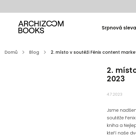
Srpnová sleva
Domů
/
Blog
/
2. místo v soutěži Fénix content mark
2. míst
2023
4.7.2023
Jsme nadšení
soutěže Fenix
kniha a Nejle
kteří naše dva