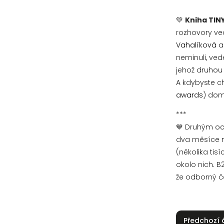
💚
Kniha TIN
rozhovory ve
Vahalíková
a 
neminuli, ve
jehož druhou 
A kdybyste ch
awards
) dom
***
💙 Druhým o
dva měsíce n
(několika tis
okolo nich. 
že odborný ča
Předchozí 