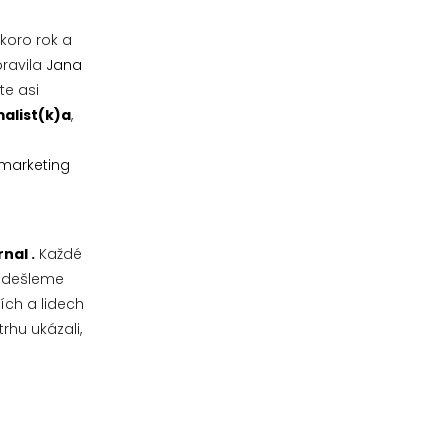
skoro rok a
pravila
Jana
te asi
alist(k)a
,
 marketing
rnal
.
Každé
odešleme
ích a lidech
trhu ukázali,