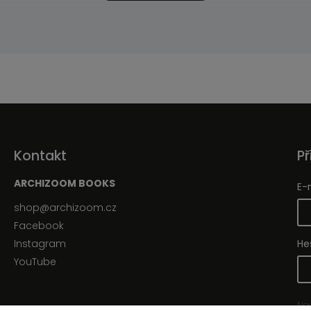
Kontakt
Př
ARCHIZOOM BOOKS
E-
shop
@
archizoom.cz
Facebook
Instagram
He
YouTube
Nov