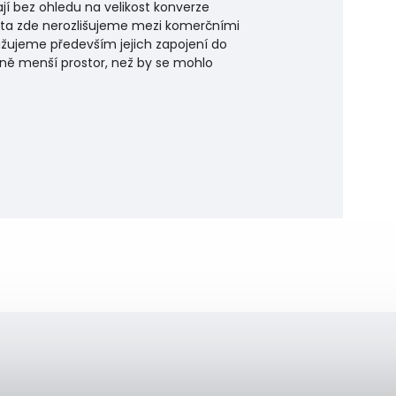
itají bez ohledu na velikost konverze
̌sta zde nerozlišujeme mezi komerčními
̌ujeme především jejich zapojení do
ně menší prostor, než by se mohlo