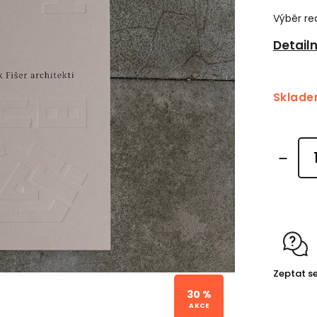
Výběr rea
Detail
Sklad
Zeptat s
30 %