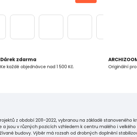
Dárek zdarma
ARCHIZOO
Ke každé objednávce nad 1 500 Kč.
Originální pr
rojektů z období 2011–2022, vybranou na základě stanoveného krit
ce a jsou v různých pozicích vzhledem k centru malého i velkého m
užívané budovy.
Výběr má rozsah od drobných doplnění stabilizov