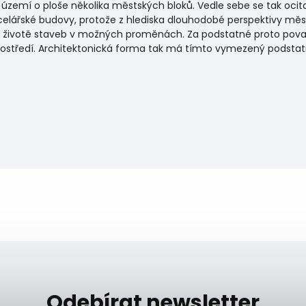
ch území o ploše několika městských bloků. Vedle sebe se tak oc
ancelářské budovy, protože z hlediska dlouhodobé perspektivy me
v životě staveb v možných proměnách.
Za podstatné proto povaz
 prostředí. Architektonická forma tak má tímto vymezený podstat
Odebírat newsletter