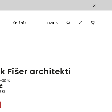
Knižní sety
Dárky a doplňky
Blog
CZK
ík Fišer architekti
–30 %
č
1 ks