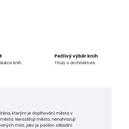
M
Pečlivý výběr knih
odukce knih.
Tituly o architektuře.
éria, kterým je doplňování města v
ěsta. Nerozšiřují město, nenahrazují
aných míst, jako je pavilon základní