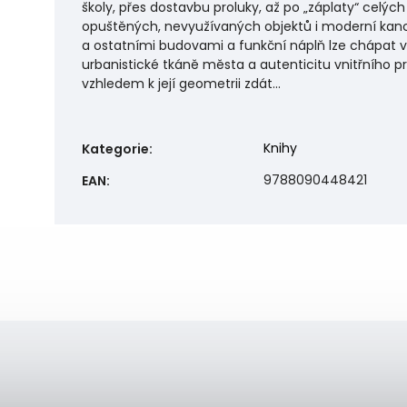
školy, přes dostavbu proluky, až po „záplaty“ celý
opuštěných, nevyužívaných objektů i moderní k
a ostatními budovami a funkční náplň lze chápat 
urbanistické tkáně města a autenticitu vnitřního
vzhledem k její geometrii zdát...
Knihy
Kategorie
:
9788090448421
EAN
: