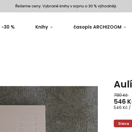
Řežeme ceny. Vybrané knihy v srpnu o 30 % výhodněji.
 −30 %
Knihy
časopis ARCHIZOOM
Aul
780 Kč
546 K
546 Kč / 
Sleva